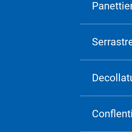
Panettier
Serrastr
Decollat
Conflent