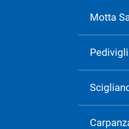
Motta Sa
Pedivigl
Sciglian
Carpanz