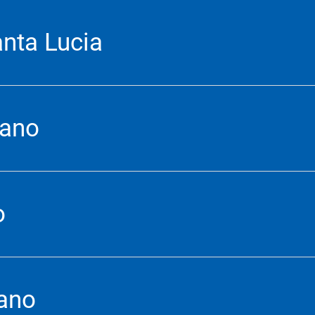
nta Lucia
iano
o
ano